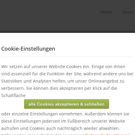
Home
News
Cookie-Einstellungen
Wir setzen auf unserer Website Cookies ein. Einige von ihnen
sind essenziell für die Funktion der Site, während andere uns bei
Statistiken und Analysen helfen, um unser Onlineangebot zu
verbessern. Sie können dies akzeptieren per Klick auf die
Schaltfläche
alle Cookies akzeptieren & schließen
reiburg. Wir bieten eine umfassende Beratung im Bereich der
onsstrategie für internationale Wirtschaftskanzleien,
oder einzelne Einstellungen vornehmen. Außerdem können sie
diese Einstellungen jederzeit im Fußbereich unserer Website
aufrufen und Cookies auch nachträglich wieder abwählen.
en führenden PR-Experten für Wirtschaftskanzleien in