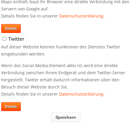
Maps enthält, baut Ihr Browser eine direkte Verbindung mit den
Servern von Google auf.
Details finden Sie in unserer
Datenschutzerklärung
.
s dem Blog
Aktuell auf Twitter
Details
Twitter
Sartorius eröffnet neues
Letzte Tweets von ‎
@EyeComm_
Kompetenzzentrum für Zell-
Auf dieser Website können Funktionen des Dienstes Twitter
und Gentherapie-
Inhalte von Twitter anzeigen
eingebunden werden.
Komponenten in Freiburg
Wenn das Social-Media-Element aktiv ist,
MIROVIA nimmt Commwiser
Wenn das Social-Media-Element aktiv ist, wird eine direkte
Ihrem Endgerät und dem Twitter-Server he
in Indien und TriOn & Co in
Verbindung zwischen Ihrem Endgerät und dem Twitter-Server
Informationen über den Besuch dieser Web
Singapur auf
hergestellt. Twitter erhält dadurch Informationen über den
unserer
Datenschutzerklärung
.
23.5.2023
Besuch dieser Website durch Sie.
Startschuss für MIROVIA
11.3.2020
Details finden Sie in unserer
Datenschutzerklärung
.
Details
Speichern