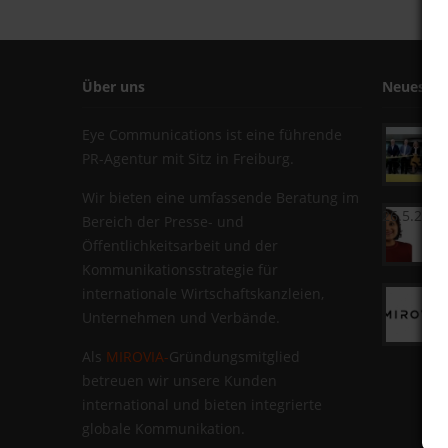
Über uns
Neues au
Eye Communications ist eine führende
PR-Agentur mit Sitz in Freiburg.
Wir bieten eine umfassende Beratung im
26.5.2026
Bereich der Presse- und
Öffentlichkeitsarbeit und der
Kommunikationsstrategie für
internationale Wirtschaftskanzleien,
Unternehmen und Verbände.
Als
MIROVIA-
Gründungsmitglied
betreuen wir unsere Kunden
international und bieten integrierte
globale Kommunikation.