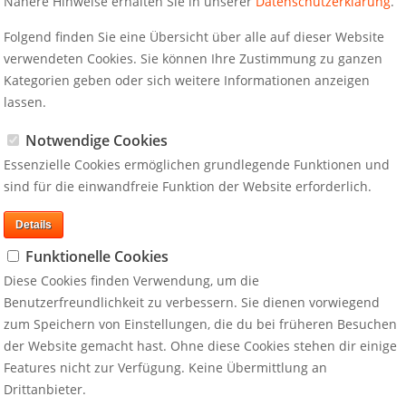
Nähere Hinweise erhalten Sie in unserer
Datenschutzerklärung
.
nikation für Rechtsanwaltssozietäten und
desministerien und Verbände tätig.
Folgend finden Sie eine Übersicht über alle auf dieser Website
verwendeten Cookies. Sie können Ihre Zustimmung zu ganzen
ten, Weltmarktführer aus verschiedenen Branchen wie auch
Kategorien geben oder sich weitere Informationen anzeigen
tung wie auch auf spezielle Begleitung bei Krisenkommunikation
lassen.
Notwendige Cookies
Essenzielle Cookies ermöglichen grundlegende Funktionen und
sind für die einwandfreie Funktion der Website erforderlich.
Details
Funktionelle Cookies
Diese Cookies finden Verwendung, um die
Benutzerfreundlichkeit zu verbessern. Sie dienen vorwiegend
zum Speichern von Einstellungen, die du bei früheren Besuchen
der Website gemacht hast. Ohne diese Cookies stehen dir einige
Features nicht zur Verfügung. Keine Übermittlung an
Drittanbieter.