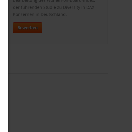
Bearbeitung des Women-on-Board-Index,
der führenden Studie zu Diversity in DAX-
Konzernen in Deutschland.
Bewerben