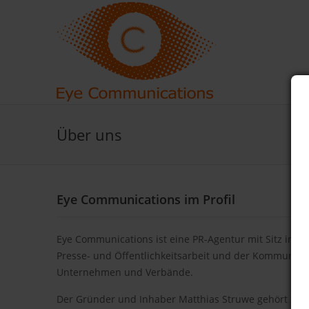
Über uns
Eye Communications im Profil
Eye Communications ist eine PR-Agentur mit Sitz in F
Presse- und Öffentlichkeitsarbeit und der Kommunikati
Unternehmen und Verbände.
Der Gründer und Inhaber Matthias Struwe gehört zu d