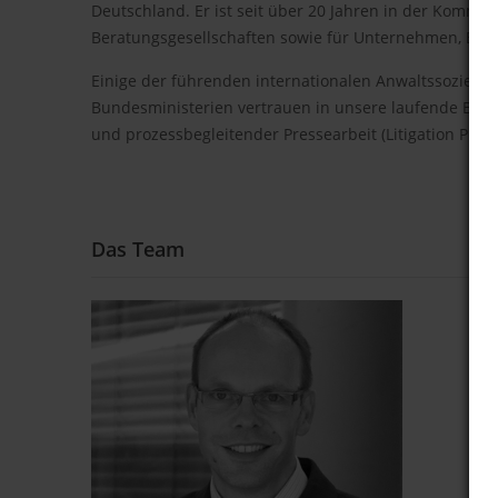
Deutschland. Er ist seit über 20 Jahren in der Kommu
Beratungsgesellschaften sowie für Unternehmen, Bun
Einige der führenden internationalen Anwaltssozietä
Bundesministerien vertrauen in unsere laufende Bera
und prozessbegleitender Pressearbeit (Litigation PR).
Das Team