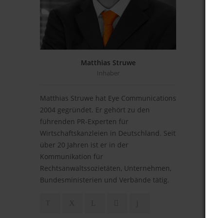
Matthias Struwe
Inhaber
Matthias Struwe hat Eye Communications
2004 gegründet. Er gehört zu den
führenden PR-Experten für
Wirtschaftskanzleien in Deutschland. Seit
über 20 Jahren ist er in der
Kommunikation für
Rechtsanwaltssozietäten, Unternehmen,
Bundesministerien und Verbände tätig.