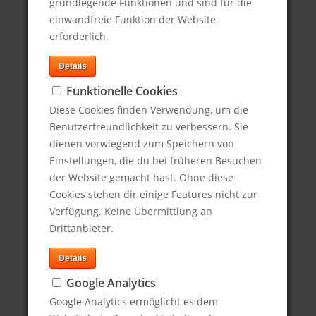
grundlegende Funktionen und sind für die
einwandfreie Funktion der Website
erforderlich.
Details
Funktionelle Cookies
Diese Cookies finden Verwendung, um die
Benutzerfreundlichkeit zu verbessern. Sie
dienen vorwiegend zum Speichern von
Einstellungen, die du bei früheren Besuchen
Kontaktdaten
der Website gemacht hast. Ohne diese
Cookies stehen dir einige Features nicht zur
Eye Communications
Verfügung. Keine Übermittlung an
Langemarckstr. 112
Drittanbieter.
79100 Freiburg, Deutschland
Details
Tel.: +49 (761) 1376221
Google Analytics
Email:
m.struwe@eyecommunications.de
Google Analytics ermöglicht es dem
Web:
www.eyecommunications.de