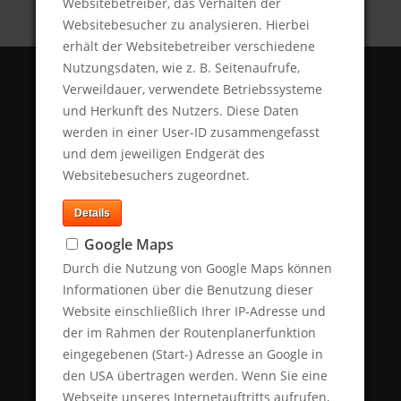
Websitebetreiber, das Verhalten der
Websitebesucher zu analysieren. Hierbei
erhält der Websitebetreiber verschiedene
Nutzungsdaten, wie z. B. Seitenaufrufe,
Über uns
Verweildauer, verwendete Betriebssysteme
und Herkunft des Nutzers. Diese Daten
Eye Communications ist eine führende PR-
werden in einer User-ID zusammengefasst
Agentur mit Sitz in Freiburg.
und dem jeweiligen Endgerät des
Websitebesuchers zugeordnet.
Wir bieten eine umfassende Beratung im
Bereich der Presse- und
Details
Öffentlichkeitsarbeit und der
Google Maps
Kommunikationsstrategie für internationale
Durch die Nutzung von Google Maps können
Wirtschaftskanzleien, Unternehmen und
Informationen über die Benutzung dieser
Verbände.
Website einschließlich Ihrer IP-Adresse und
Als
MIROVIA-
Gründungsmitglied betreuen
der im Rahmen der Routenplanerfunktion
wir unsere Kunden international und bieten
eingegebenen (Start-) Adresse an Google in
integrierte globale Kommunikation.
den USA übertragen werden. Wenn Sie eine
Webseite unseres Internetauftritts aufrufen,