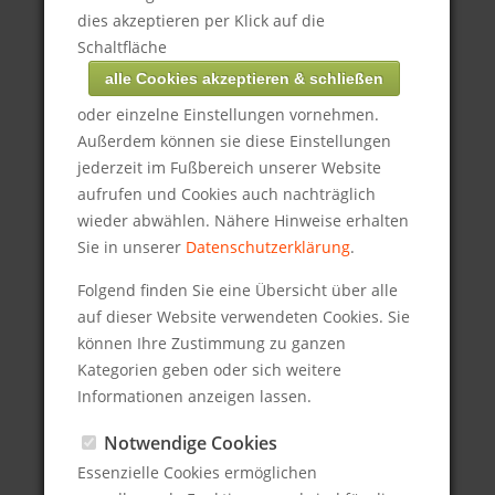
eingegebenen (Start-) Adresse an
dies akzeptieren per Klick auf die
Google in den USA übertragen
Schaltfläche
werden.
alle Cookies akzeptieren & schließen
Wenn Sie sich die Karte anzeigen
oder einzelne Einstellungen vornehmen.
lassen möchten, erklären Sie sich
Außerdem können sie diese Einstellungen
Lassen Sie uns in Kontakt bleiben
damit einverstanden.
jederzeit im Fußbereich unserer Website
aufrufen und Cookies auch nachträglich
Name:
Google-Map laden & anzeigen
wieder abwählen. Nähere Hinweise erhalten
Sie in unserer
Datenschutzerklärung
.
Folgend finden Sie eine Übersicht über alle
E-Mail:
*
auf dieser Website verwendeten Cookies. Sie
können Ihre Zustimmung zu ganzen
Kategorien geben oder sich weitere
Informationen anzeigen lassen.
Nachricht:
*
Notwendige Cookies
Essenzielle Cookies ermöglichen