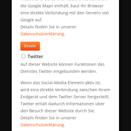
die Google Maps enthält, baut Ihr Browser
Neues aus dem Blog
eine direkte Verbindung mit den Servern von
Google auf.
Sartorius eröffnet neues
Details finden Sie in unserer
Kompetenzzentrum für Zell- und
Datenschutzerklärung
.
Gentherapie-Komponenten in
Freiburg
MIROVIA nimmt Commwiser in
Details
26.5.2026
Indien und TriOn & Co in
Twitter
Singapur auf
Auf dieser Website können Funktionen des
23.5.2023
Startschuss für MIROVIA
Dienstes Twitter eingebunden werden.
11.3.2020
Wenn das Social-Media-Element aktiv ist,
wird eine direkte Verbindung zwischen Ihrem
Endgerät und dem Twitter-Server hergestellt.
Aktuell auf Twitter
Twitter erhält dadurch Informationen über
den Besuch dieser Website durch Sie.
Letzte Tweets von ‎
@EyeComm_PR
:
Details finden Sie in unserer
Datenschutzerklärung
.
Inhalte von Twitter anzeigen